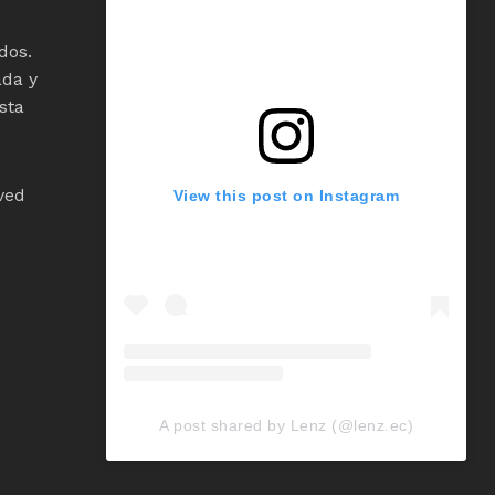
dos.
ada y
sta
ved
View this post on Instagram
A post shared by Lenz (@lenz.ec)