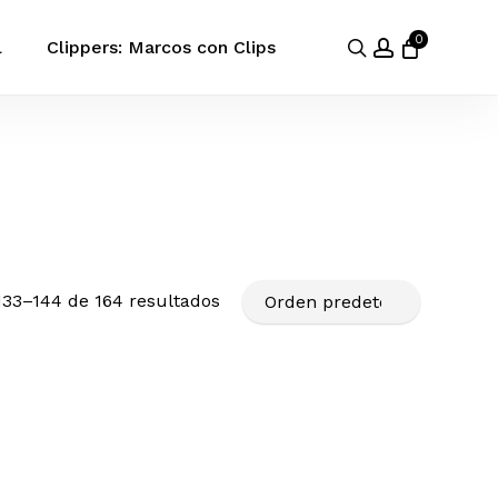
0
search
account
l
Clippers: Marcos con Clips
33–144 de 164 resultados