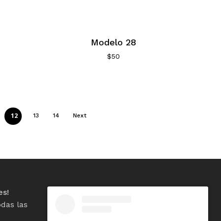
Modelo 28
$
50
12
13
14
Next
es!
das las