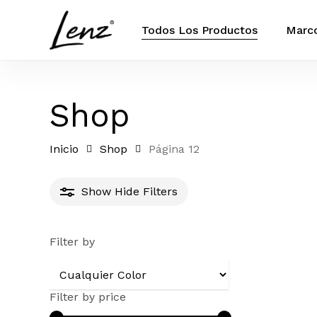
Skip
to
Todos Los Productos
Marco
main
content
Shop
Inicio
Shop
Página 12
Show
Hide
Filters
Filter by
Filter by price