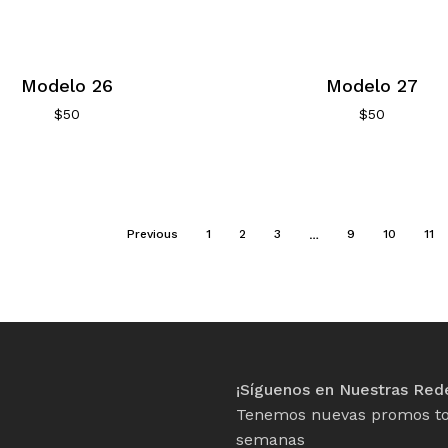
Modelo 26
Modelo 27
$
50
$
50
…
Previous
1
2
3
9
10
11
¡Síguenos en Nuestras Red
Tenemos nuevas promos to
semanas