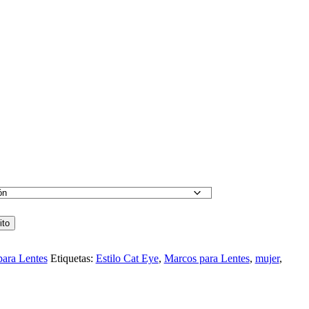
ito
ara Lentes
Etiquetas:
Estilo Cat Eye
,
Marcos para Lentes
,
mujer
,