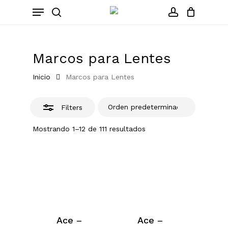
Skip
Menu
to
Close
search
account
Close
Cart
Cart
main
Filters
content
Marcos para Lentes
Inicio
Marcos para Lentes
Filters
Mostrando 1–12 de 111 resultados
Ace –
Ace –