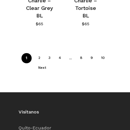
Charlie –
Charlie –
Clear Grey
Tortoise
BL
BL
$
65
$
65
1
…
2
3
4
8
9
10
Next
Visítanos
Quito-Ecuador