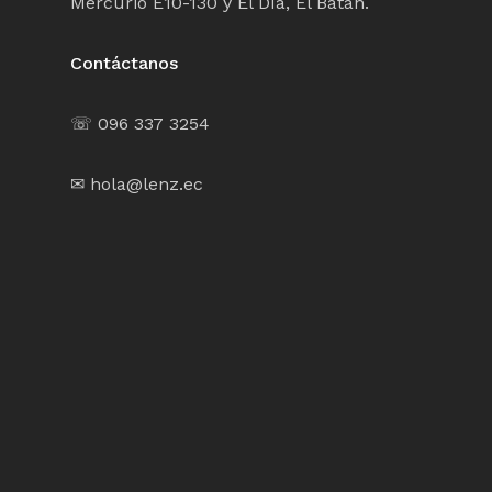
Mercurio E10-130 y El Día, El Batán.
Contáctanos
☏ 096 337 3254
✉ hola@lenz.ec