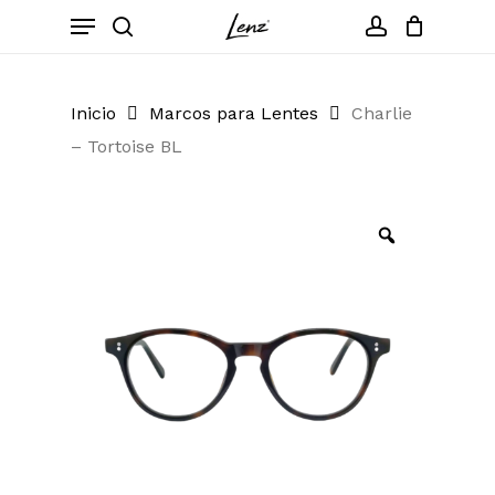
Skip
Menu
to
search
account
Close
Cart
Cart
main
content
Inicio
Marcos para Lentes
Charlie
– Tortoise BL
Zoom