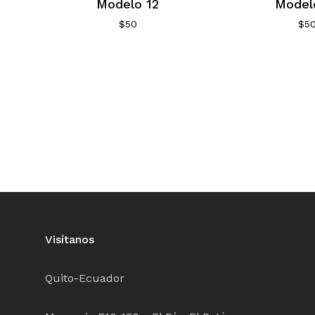
Modelo 12
Model
$
50
$
5
Visítanos
Quito-Ecuador