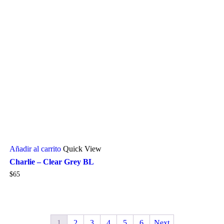
Añadir al carrito
Quick View
Charlie – Clear Grey BL
$
65
1
2
3
4
5
6
Next