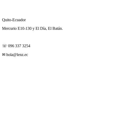
Visítanos
Quito-Ecuador
Mercurio E10-130 y El Día, El Batán.
Contáctanos
☏ 096 337 3254
✉ hola@lenz.ec