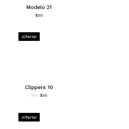
Modelo 21
$
50
¡Oferta!
Clippers 10
El
El
$
65
$
55
precio
precio
original
actual
era:
es:
$65.
$55.
¡Oferta!