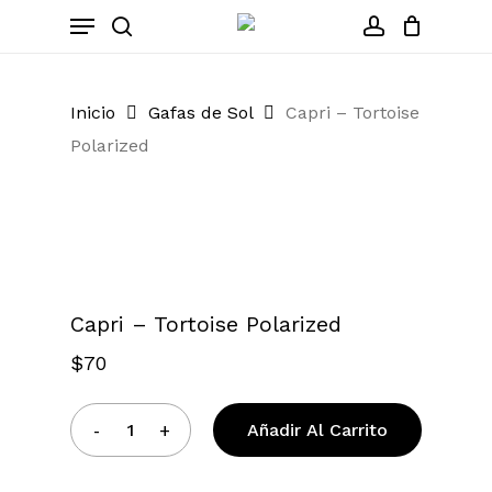
Skip
Menu
to
search
account
Close
Cart
Cart
main
content
Inicio
Gafas de Sol
Capri – Tortoise
Polarized
Zoom
Capri – Tortoise Polarized
$
70
Añadir Al Carrito