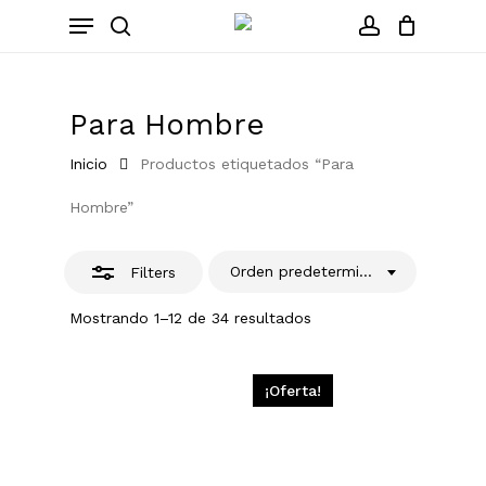
Skip
Menu
to
Close
search
account
Close
Cart
Cart
main
Filters
content
Para Hombre
Inicio
Productos etiquetados “Para
Hombre”
Orden predeterminado
Filters
Mostrando 1–12 de 34 resultados
¡Oferta!