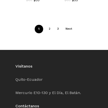
$
65
$
55
$
65
$
55
precio
precio
precio
precio
original
actual
original
actual
era:
es:
era:
es:
$65.
$55.
$65.
$55.
1
2
3
Next
Visítanos
Quito-Ecuador
Mercurio E10-130 y El Día, El Batán.
Contáctanos