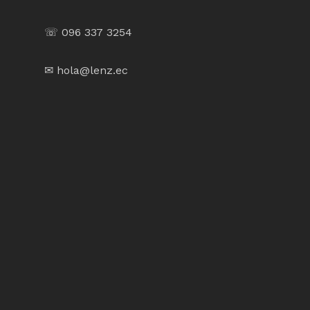
☏ 096 337 3254
✉ hola@lenz.ec