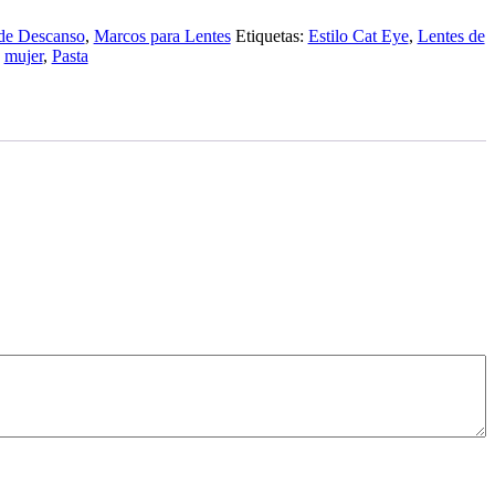
de Descanso
,
Marcos para Lentes
Etiquetas:
Estilo Cat Eye
,
Lentes de
,
mujer
,
Pasta