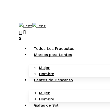
Skip
to
main
content
search
account
0
Menu
Todos Los Productos
Marcos para Lentes
Mujer
Hombre
Lentes de Descanso
Mujer
Hombre
Gafas de Sol