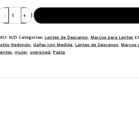
Modelo
Añadir al carrito
23
antidad
SKU:
N/D
Categorías:
Lentes de Descanso
,
Marcos para Lentes
E
stilo Redondo
,
Gafas con Medida
,
Lentes de Descanso
,
Marcos 
entes
,
mujer
,
oversized
,
Pasta