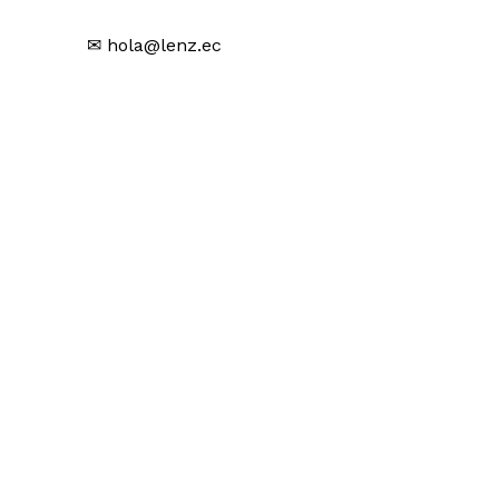
✉ hola@lenz.ec