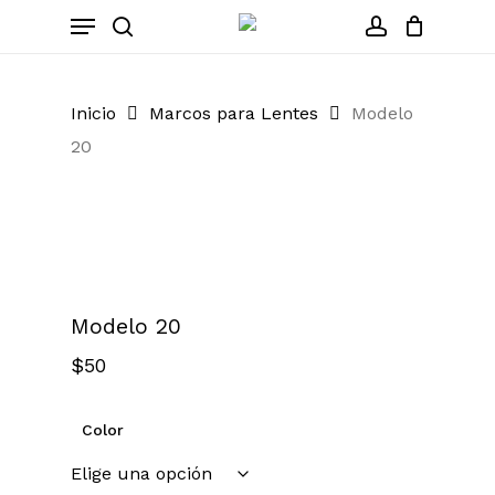
Skip
Menu
to
search
account
Close
Cart
Cart
main
content
Inicio
Marcos para Lentes
Modelo
20
Zoom
Modelo 20
$
50
Color