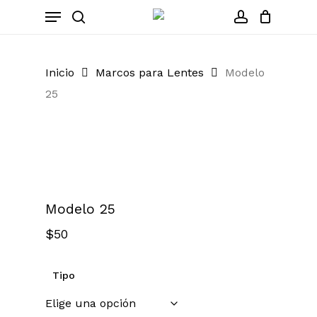
Skip
Menu
to
search
account
Close
Cart
Cart
main
content
Inicio
Marcos para Lentes
Modelo
25
Zoom
Modelo 25
$
50
Tipo