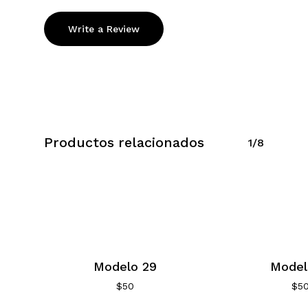
Write a Review
Productos relacionados
1/8
Modelo 29
Model
$
50
$
5