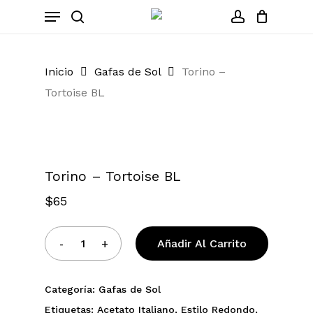
Skip
Menu
to
search
account
Close
Cart
Cart
main
content
Inicio
Gafas de Sol
Torino –
Tortoise BL
Zoom
Torino – Tortoise BL
$
65
Añadir Al Carrito
Categoría:
Gafas de Sol
Etiquetas:
Acetato Italiano
,
Estilo Redondo
,