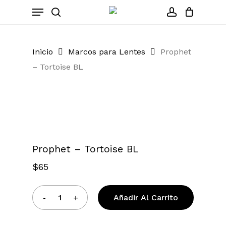
Skip
Menu
to
search
account
Close
Cart
Cart
main
content
Inicio
Marcos para Lentes
Prophet
– Tortoise BL
Zoom
Prophet – Tortoise BL
$
65
Añadir Al Carrito