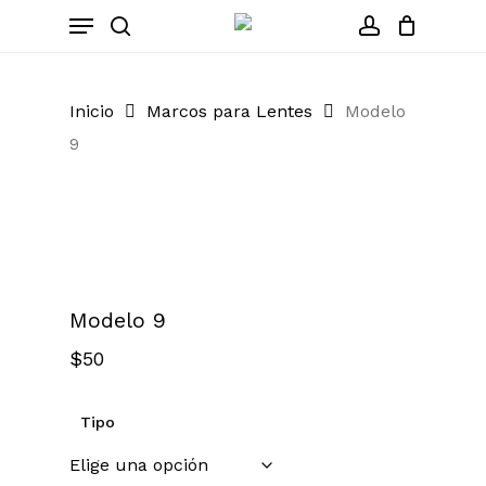
Skip
Menu
to
search
account
Close
Cart
Cart
main
content
Inicio
Marcos para Lentes
Modelo
9
Zoom
Modelo 9
$
50
Tipo