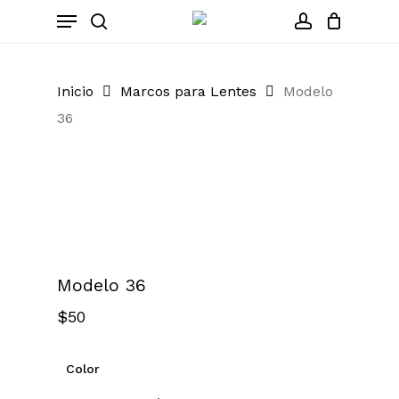
Skip
Menu
to
search
account
Close
Cart
Cart
main
content
Inicio
Marcos para Lentes
Modelo
36
Zoom
Modelo 36
$
50
Color