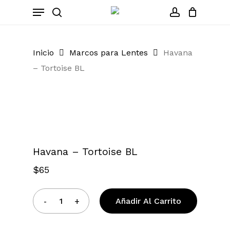
Skip
Menu
to
search
account
Close
Cart
Cart
main
content
Inicio
Marcos para Lentes
Havana
– Tortoise BL
Zoom
Havana – Tortoise BL
$
65
Añadir Al Carrito