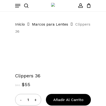
Skip
Menu
to
search
account
Close
Cart
Cart
main
content
Inicio
Marcos para Lentes
Clippers
36
Zoom
Clippers 36
El
El
$
55
$
65
precio
precio
original
actual
Añadir Al Carrito
era:
es: