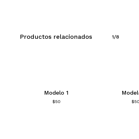
Productos relacionados
1/8
Modelo 1
Model
$
50
$
5