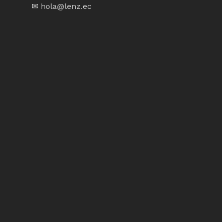
✉ hola@lenz.ec