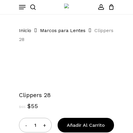
Skip
Menu
to
search
account
Close
Cart
Cart
main
content
Inicio
Marcos para Lentes
Clippers
28
Zoom
Clippers 28
El
El
$
55
$
65
precio
precio
original
actual
Añadir Al Carrito
era:
es: