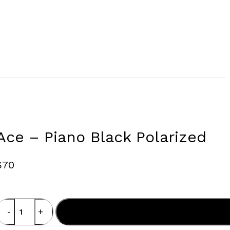
Ace – Piano Black Polarized
$
70
Ace
Añadir al carrito
iano