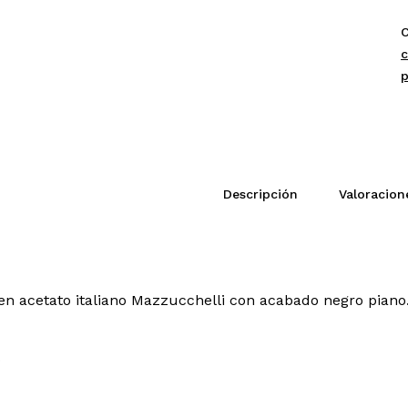
B
C
P
c
Descripción
Valoracion
r en acetato italiano Mazzucchelli con acabado negro piano
o