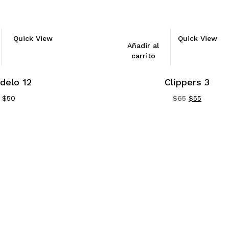
Quick View
Quick View
Añadir al
carrito
delo 12
Clippers 3
El
El
$
50
$
65
$
55
precio
precio
original
actual
era:
es:
$65.
$55.