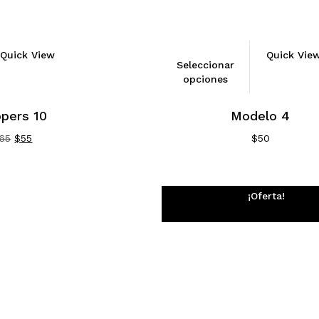
Quick View
Quick Vie
Seleccionar
opciones
ppers 10
Modelo 4
El
El
65
$
55
$
50
precio
precio
original
actual
era:
es:
$65.
$55.
¡Oferta!