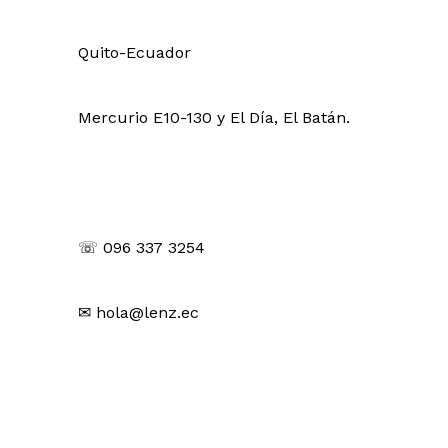
Quito-Ecuador
Mercurio E10-130 y El Día, El Batán.
Contáctanos
☏ 096 337 3254
✉ hola@lenz.ec