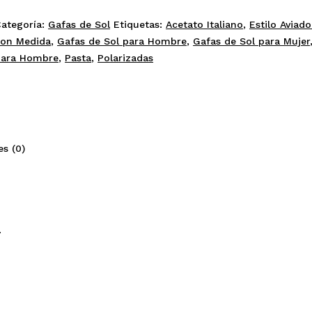
lack
ategoría:
Gafas de Sol
Etiquetas:
Acetato Italiano
,
Estilo Aviado
olarized
con Medida
,
Gafas de Sol para Hombre
,
Gafas de Sol para Mujer
antidad
para Hombre
,
Pasta
,
Polarizadas
es (0)
.