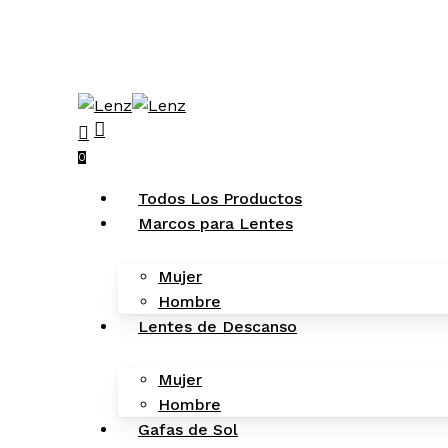
Skip
to
main
content
search
account
0
Menu
Todos Los Productos
Marcos para Lentes
Mujer
Hombre
Lentes de Descanso
Mujer
Hombre
Gafas de Sol