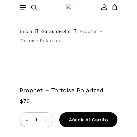
Skip
Menu
to
search
account
Close
Cart
Cart
main
content
Inicio
Gafas de Sol
Prophet –
Tortoise Polarized
Zoom
Prophet – Tortoise Polarized
$
70
Añadir Al Carrito