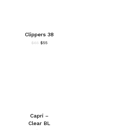
Clippers 38
El
El
$
65
$
55
precio
precio
original
actual
era:
es:
$65.
$55.
Capri –
Clear BL