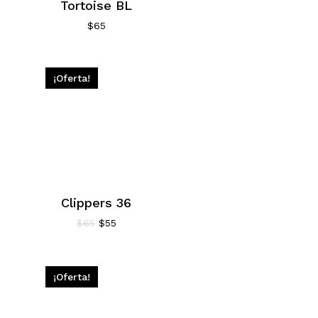
Tortoise BL
$
65
¡Oferta!
Clippers 36
El
El
$
65
$
55
precio
precio
original
actual
era:
es:
$65.
$55.
¡Oferta!