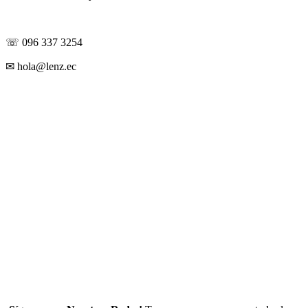
Contáctanos
☏ 096 337 3254
✉ hola@lenz.ec