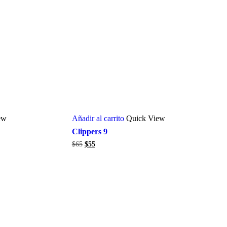
ew
Añadir al carrito
Quick View
Clippers 9
El
El
$
65
$
55
precio
precio
original
actual
era:
es:
$65.
$55.