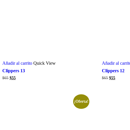
Añadir al carrito
Quick View
Añadir al carri
Clippers 13
Clippers 12
El
El
El
El
$
65
$
55
$
65
$
55
precio
precio
precio
precio
original
actual
original
actual
era:
es:
era:
es:
$65.
$55.
$65.
$55.
¡Oferta!