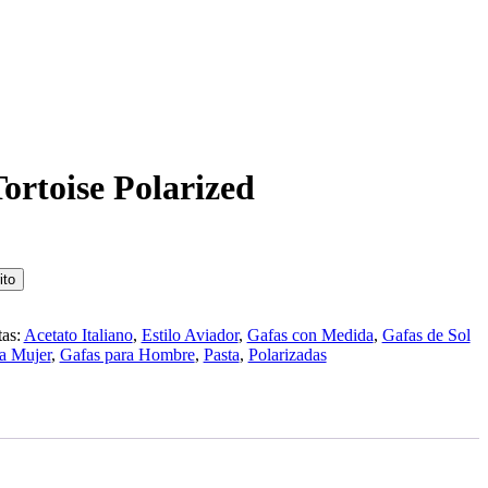
ortoise Polarized
ito
tas:
Acetato Italiano
,
Estilo Aviador
,
Gafas con Medida
,
Gafas de Sol
a Mujer
,
Gafas para Hombre
,
Pasta
,
Polarizadas