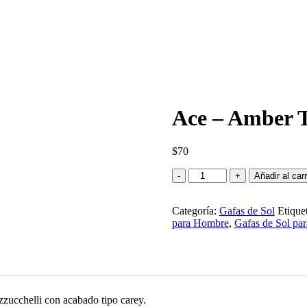
Ace – Amber T
$
70
Ace
Añadir al carr
-
Amber
Categoría:
Tortoise
Gafas de Sol
Etique
para Hombre
Polarized
,
Gafas de Sol par
cantidad
azzucchelli con acabado tipo carey.