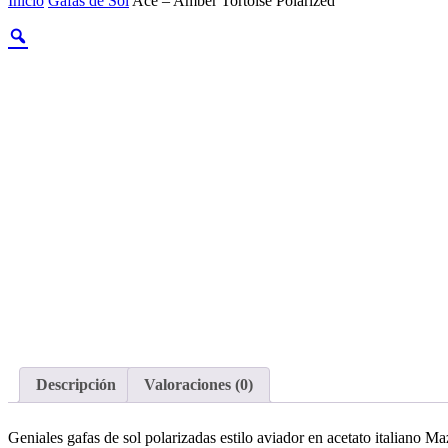
Inicio
Gafas de Sol
Ace – Amber Tortoise Polarized
Cart
Zoom
Descripción
Valoraciones (0)
Geniales gafas de sol polarizadas estilo aviador en acetato italiano M