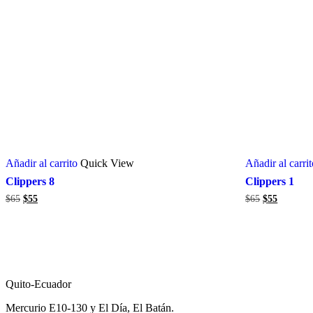
Añadir al carrito
Quick View
Añadir al carri
Clippers 8
Clippers 1
El
El
El
El
$
65
$
55
$
65
$
55
precio
precio
precio
precio
original
actual
original
actual
era:
es:
era:
es:
$65.
$55.
$65.
$55.
Visítanos
Quito-Ecuador
Mercurio E10-130 y El Día, El Batán.