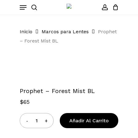
Skip
Menu
to
search
account
Close
Cart
Cart
main
content
Inicio
Marcos para Lentes
Prophet
– Forest Mist BL
Zoom
Prophet – Forest Mist BL
$
65
Añadir Al Carrito