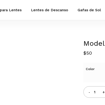
Cart
para Lentes
Lentes de Descanso
Gafas de Sol
Close
Cart
Model
Zoom
$
50
Color
Modelo
35
cantidad