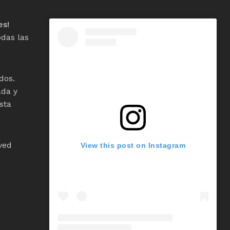
es!
das las
dos.
ada y
sta
ved
View this post on Instagram