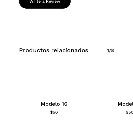
Write a Review
Productos relacionados
1/8
Modelo 16
Model
$
50
$
5