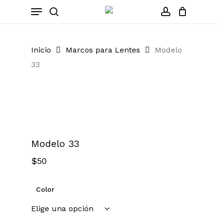
Skip
Menu
to
search
account
Close
Cart
Cart
main
content
Inicio
Marcos para Lentes
Modelo
33
Zoom
Modelo 33
$
50
Color