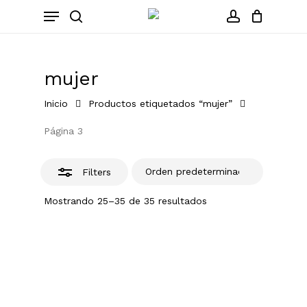
Skip
Menu
to
Close
search
account
Close
Cart
Cart
main
Filters
content
mujer
Inicio
Productos etiquetados “mujer”
Página 3
Filters
Mostrando 25–35 de 35 resultados